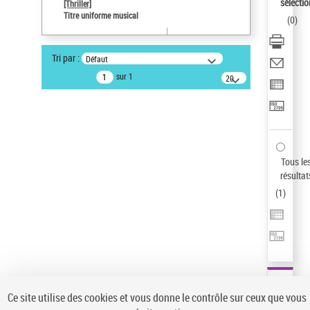
sélectio
[Thriller]
Pays
Titre uniforme musical
(
0
)
ne s'applique pas
Sauvegarder votre recherche
Tri par :
Défaut
AFFINER
sur 1
20
résultats/page
Type de notice d'autorité
Œuvre
(1)
Titre uniforme musical
(1)
Statut de la notice d’autorité
Tous le
résultat
Pays
(
1
)
Auteur d’œuvre
Ce site utilise des cookies et vous donne le contrôle sur ceux que vous