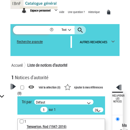
Panneau de gestion des cookies
Espace personnel
Aide
Une question ?
Historique
Tout
Recherche avancée
AUTRES RECHERCHES
Accueil
Liste de notices d’autorité
1
Notices d'autorité
Voir la sélection (
0
)
Ajouter à mes références
(
0
)
VOTRE RECHERCHE
RÉCUPÉRER
LES
Tri par :
Défaut
NOTICES
Recherche avancée dans les
sur 1
notices d’autorité
20
résultats/page
Œuvres liées à l'auteur :
1
Temperton, Rod (1947-2016)
Ma
Temperton, Rod (1947-2016)