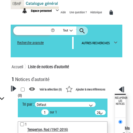
Panneau de gestion des cookies
Espace personnel
Aide
Une question ?
Historique
Tout
Recherche avancée
AUTRES RECHERCHES
Accueil
Liste de notices d’autorité
1
Notices d'autorité
Voir la sélection (
0
)
Ajouter à mes références
(
0
)
VOTRE RECHERCHE
RÉCUPÉRER
LES
Tri par :
Défaut
NOTICES
Recherche avancée dans les
sur 1
notices d’autorité
20
résultats/page
Œuvres liées à l'auteur :
1
Temperton, Rod (1947-2016)
Ma
Temperton, Rod (1947-2016)