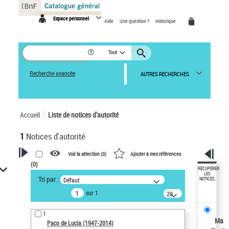
Panneau de gestion des cookies
Espace personnel
Aide
Une question ?
Historique
Tout
Recherche avancée
AUTRES RECHERCHES
Accueil
Liste de notices d’autorité
1
Notices d'autorité
Voir la sélection (
0
)
Ajouter à mes références
(
0
)
VOTRE RECHERCHE
RÉCUPÉRER
LES
Tri par :
Défaut
NOTICES
Recherche avancée dans les
sur 1
notices d’autorité
20
résultats/page
Œuvres liées à l'auteur :
1
Paco de Lucía (1947-2014)
Ma
Paco de Lucía (1947-2014)