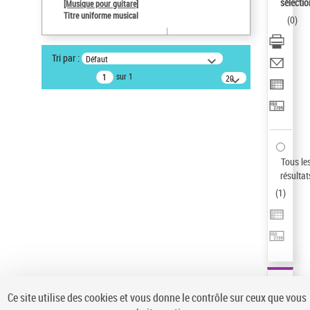
Sauvegarder votre recherche
sélectio
[Musique pour guitare]
Titre uniforme musical
(
0
)
AFFINER
Type de notice d'autorité
Tri par :
Défaut
Œuvre
(1)
sur 1
20
résultats/page
Titre uniforme musical
(1)
Statut de la notice d’autorité
Pays
Auteur d’œuvre
Tous le
résultat
(
1
)
Ce site utilise des cookies et vous donne le contrôle sur ceux que vous