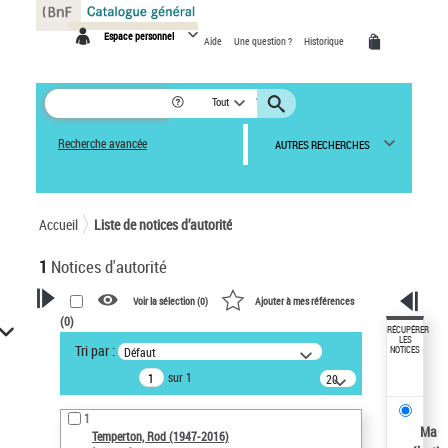
Panneau de gestion des cookies
Espace personnel
Aide
Une question ?
Historique
Tout
Recherche avancée
AUTRES RECHERCHES
Accueil
Liste de notices d’autorité
1
Notices d'autorité
Voir la sélection (
0
)
Ajouter à mes références
(
0
)
VOTRE RECHERCHE
RÉCUPÉRER
LES
Tri par :
Défaut
NOTICES
Recherche avancée dans les
sur 1
notices d’autorité
20
résultats/page
Œuvres liées à l'auteur :
1
Temperton, Rod (1947-2016)
Ma
Temperton, Rod (1947-2016)