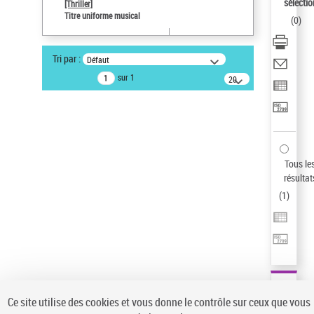
sélectio
[Thriller]
Pays
Titre uniforme musical
(
0
)
ne s'applique pas
Auteur d’œuvre
Tri par :
Défaut
Temperton, Rod (1947-2016)
sur 1
20
résultats/page
Statut de la notice d’autorité
Notice élémentaire
Type de notice d'autorité
Titre uniforme musical
Sauvegarder votre recherche
Tous le
résultat
AFFINER
(
1
)
Type de notice d'autorité
Œuvre
(1)
Titre uniforme musical
(1)
Statut de la notice d’autorité
Ce site utilise des cookies et vous donne le contrôle sur ceux que vous
Pays