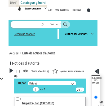
Panneau de gestion des cookies
Espace personnel
Aide
Une question ?
Historique
Tout
Recherche avancée
AUTRES RECHERCHES
Accueil
Liste de notices d’autorité
1
Notices d'autorité
Voir la sélection (
0
)
Ajouter à mes références
(
0
)
VOTRE RECHERCHE
RÉCUPÉRER
LES
Tri par :
Défaut
NOTICES
Recherche avancée dans les
sur 1
notices d’autorité
20
résultats/page
Œuvres liées à l'auteur :
1
Temperton, Rod (1947-2016)
Ma
Temperton, Rod (1947-2016)