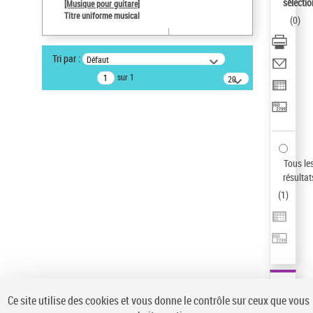
sélectio
[Musique pour guitare]
Pays
Titre uniforme musical
(
0
)
ne s'applique pas
Sauvegarder votre recherche
Tri par :
Défaut
AFFINER
sur 1
20
résultats/page
Type de notice d'autorité
Œuvre
(1)
Titre uniforme musical
(1)
Statut de la notice d’autorité
Tous le
résultat
Pays
(
1
)
Auteur d’œuvre
Ce site utilise des cookies et vous donne le contrôle sur ceux que vous