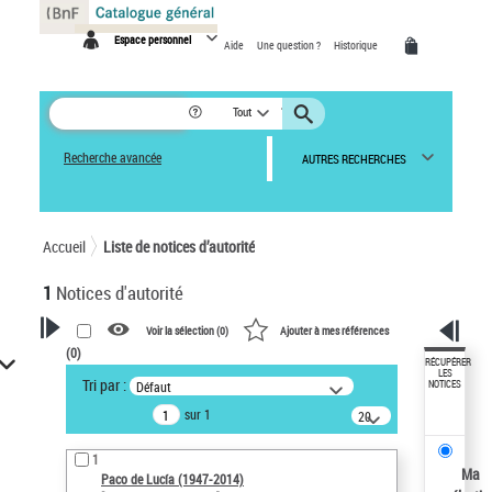
Panneau de gestion des cookies
Espace personnel
Aide
Une question ?
Historique
Tout
Recherche avancée
AUTRES RECHERCHES
Accueil
Liste de notices d’autorité
1
Notices d'autorité
Voir la sélection (
0
)
Ajouter à mes références
(
0
)
VOTRE RECHERCHE
RÉCUPÉRER
LES
Tri par :
Défaut
NOTICES
Recherche avancée dans les
sur 1
notices d’autorité
20
résultats/page
Œuvres liées à l'auteur :
1
Paco de Lucía (1947-2014)
Ma
Paco de Lucía (1947-2014)