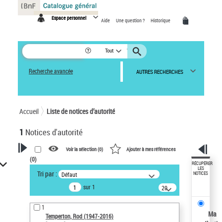
Panneau de gestion des cookies
Espace personnel
Aide
Une question ?
Historique
Tout
Recherche avancée
AUTRES RECHERCHES
Accueil
Liste de notices d’autorité
1
Notices d'autorité
Voir la sélection (
0
)
Ajouter à mes références
(
0
)
VOTRE RECHERCHE
RÉCUPÉRER
LES
Tri par :
Défaut
NOTICES
Recherche avancée dans les
sur 1
notices d’autorité
20
résultats/page
Œuvres liées à l'auteur :
1
Temperton, Rod (1947-2016)
Ma
Temperton, Rod (1947-2016)