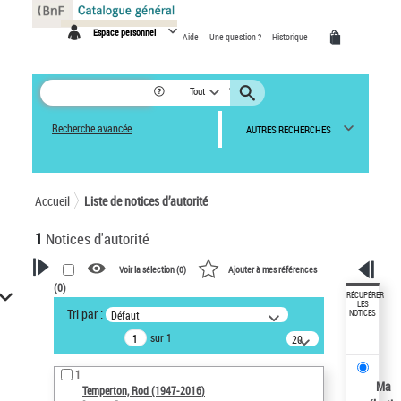
Panneau de gestion des cookies
Espace personnel
Aide
Une question ?
Historique
Tout
Recherche avancée
AUTRES RECHERCHES
Accueil
Liste de notices d’autorité
1
Notices d'autorité
Voir la sélection (
0
)
Ajouter à mes références
(
0
)
VOTRE RECHERCHE
RÉCUPÉRER
LES
Tri par :
Défaut
NOTICES
Recherche avancée dans les
sur 1
notices d’autorité
20
résultats/page
Œuvres liées à l'auteur :
1
Temperton, Rod (1947-2016)
Ma
Temperton, Rod (1947-2016)