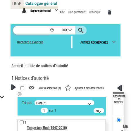
Panneau de gestion des cookies
Espace personnel
Aide
Une question ?
Historique
Tout
Recherche avancée
AUTRES RECHERCHES
Accueil
Liste de notices d’autorité
1
Notices d'autorité
Voir la sélection (
0
)
Ajouter à mes références
(
0
)
VOTRE RECHERCHE
RÉCUPÉRER
LES
Tri par :
Défaut
NOTICES
Recherche avancée dans les
sur 1
notices d’autorité
20
résultats/page
Œuvres liées à l'auteur :
1
Temperton, Rod (1947-2016)
Ma
Temperton, Rod (1947-2016)