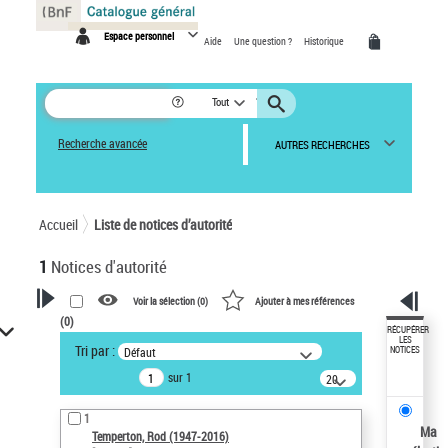
Panneau de gestion des cookies
Espace personnel
Aide
Une question ?
Historique
Tout
Recherche avancée
AUTRES RECHERCHES
Accueil
Liste de notices d’autorité
1
Notices d'autorité
Voir la sélection (
0
)
Ajouter à mes références
(
0
)
VOTRE RECHERCHE
RÉCUPÉRER
LES
Tri par :
Défaut
NOTICES
Recherche avancée dans les
sur 1
notices d’autorité
20
résultats/page
Œuvres liées à l'auteur :
1
Temperton, Rod (1947-2016)
Ma
Temperton, Rod (1947-2016)