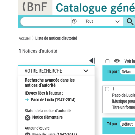
Panneau de gestion des cookies
Tout
Accueil
Liste de notices d’autorité
1
Notices d'autorité
Voir la
VOTRE RECHERCHE
Tri par :
Défaut
Recherche avancée dans les
notices d’autorité
1
Œuvres liées à l'auteur :
Paco de Lucí
Paco de Lucía (1947-2014)
[Musique pour
Titre uniform
Statut de la notice d’autorité
Notice élémentaire
Tri par :
Défaut
Auteur d’œuvre
Paco de Lucía (1947-2014)