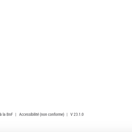
 à la BnF
|
Accessibilité (non conforme)
|
V 23.1.0