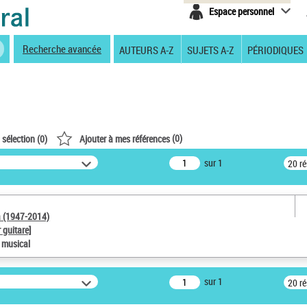
Espace personnel
Recherche avancée
AUTEURS A-Z
SUJETS A-Z
PÉRIODIQUES
(
0
)
 sélection (
0
)
Ajouter à mes références
sur 1
20 r
a (1947-2014)
 guitare]
e musical
sur 1
20 r