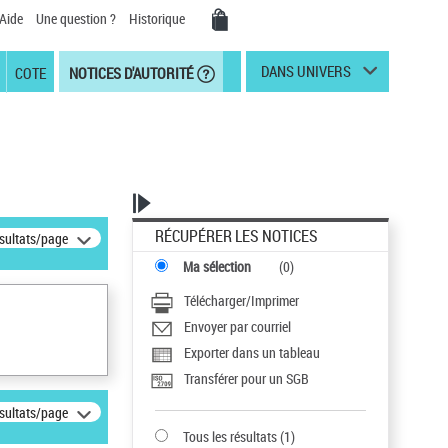
Aide
Une question ?
Historique
DANS UNIVERS
COTE
NOTICES D'AUTORITÉ
RÉCUPÉRER LES NOTICES
ésultats/page
Ma sélection
(
0
)
Télécharger/Imprimer
Envoyer par courriel
Exporter dans un tableau
Transférer pour un SGB
ésultats/page
Tous les résultats
(
1
)