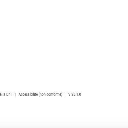
 à la BnF
|
Accessibilité (non conforme)
|
V 23.1.0