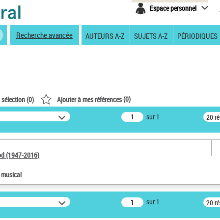
Espace personnel
Recherche avancée
AUTEURS A-Z
SUJETS A-Z
PÉRIODIQUES
(
0
)
 sélection (
0
)
Ajouter à mes références
sur 1
20 r
od (1947-2016)
e musical
sur 1
20 r