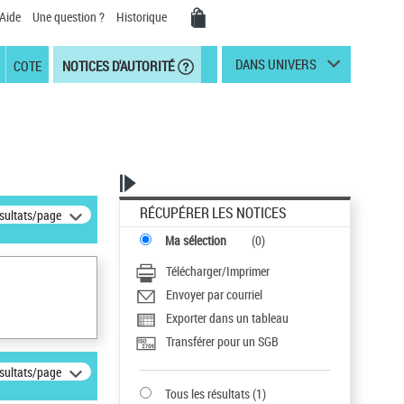
Aide
Une question ?
Historique
DANS UNIVERS
COTE
NOTICES D'AUTORITÉ
RÉCUPÉRER LES NOTICES
ésultats/page
Ma sélection
(
0
)
Télécharger/Imprimer
Envoyer par courriel
Exporter dans un tableau
Transférer pour un SGB
ésultats/page
Tous les résultats
(
1
)