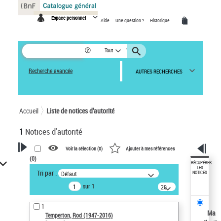
Panneau de gestion des cookies
Espace personnel
Aide
Une question ?
Historique
Tout
Recherche avancée
AUTRES RECHERCHES
Accueil
Liste de notices d’autorité
1
Notices d'autorité
Voir la sélection (
0
)
Ajouter à mes références
(
0
)
VOTRE RECHERCHE
RÉCUPÉRER
LES
Tri par :
Défaut
NOTICES
Recherche avancée dans les
sur 1
notices d’autorité
20
résultats/page
Œuvres liées à l'auteur :
1
Temperton, Rod (1947-2016)
Ma
Temperton, Rod (1947-2016)