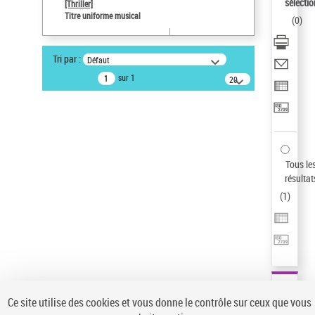
sélectio
[Thriller]
Pays
Titre uniforme musical
(
0
)
ne s'applique pas
Sauvegarder votre recherche
Tri par :
Défaut
AFFINER
sur 1
20
résultats/page
Type de notice d'autorité
Œuvre
(1)
Titre uniforme musical
(1)
Statut de la notice d’autorité
Tous le
résultat
Pays
(
1
)
Auteur d’œuvre
Ce site utilise des cookies et vous donne le contrôle sur ceux que vous