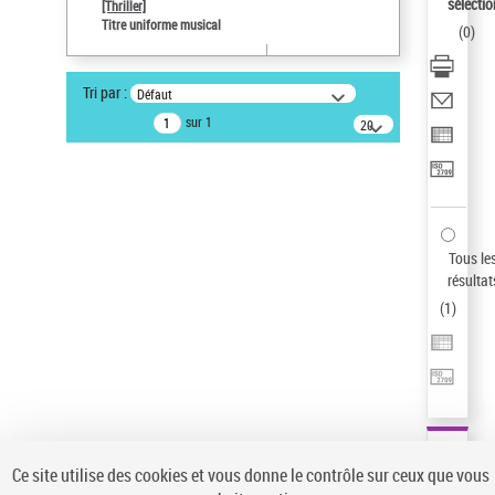
sélectio
[Thriller]
Pays
Titre uniforme musical
(
0
)
ne s'applique pas
Type de notice d'autorité
Tri par :
Défaut
Titre uniforme musical
sur 1
20
Œuvre
résultats/page
Statut de la notice d’autorité
Notice élémentaire
Sauvegarder votre recherche
Tous le
AFFINER
résultat
Type de notice d'autorité
(
1
)
Œuvre
(1)
Titre uniforme musical
(1)
Statut de la notice d’autorité
Pays
Auteur d’œuvre
Ce site utilise des cookies et vous donne le contrôle sur ceux que vous