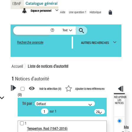
Panneau de gestion des cookies
Espace personnel
Aide
Une question ?
Historique
Tout
Recherche avancée
AUTRES RECHERCHES
Accueil
Liste de notices d’autorité
1
Notices d'autorité
Voir la sélection (
0
)
Ajouter à mes références
(
0
)
VOTRE RECHERCHE
RÉCUPÉRER
LES
Tri par :
Défaut
NOTICES
Recherche avancée dans les
sur 1
notices d’autorité
20
résultats/page
Œuvres liées à l'auteur :
1
Temperton, Rod (1947-2016)
Ma
Temperton, Rod (1947-2016)