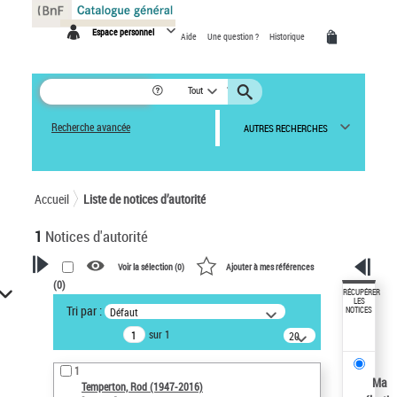
Panneau de gestion des cookies
Espace personnel
Aide
Une question ?
Historique
Tout
Recherche avancée
AUTRES RECHERCHES
Accueil
Liste de notices d’autorité
1
Notices d'autorité
Voir la sélection (
0
)
Ajouter à mes références
(
0
)
VOTRE RECHERCHE
RÉCUPÉRER
LES
Tri par :
Défaut
NOTICES
Recherche avancée dans les
sur 1
notices d’autorité
20
résultats/page
Œuvres liées à l'auteur :
1
Temperton, Rod (1947-2016)
Ma
Temperton, Rod (1947-2016)