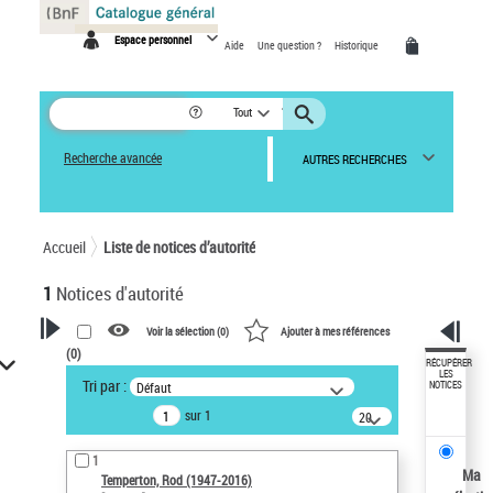
Panneau de gestion des cookies
Espace personnel
Aide
Une question ?
Historique
Tout
Recherche avancée
AUTRES RECHERCHES
Accueil
Liste de notices d’autorité
1
Notices d'autorité
Voir la sélection (
0
)
Ajouter à mes références
(
0
)
VOTRE RECHERCHE
RÉCUPÉRER
LES
Tri par :
Défaut
NOTICES
Recherche avancée dans les
sur 1
notices d’autorité
20
résultats/page
Œuvres liées à l'auteur :
1
Temperton, Rod (1947-2016)
Ma
Temperton, Rod (1947-2016)