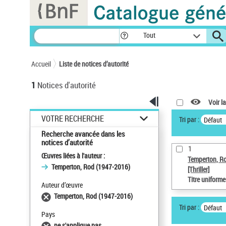
Panneau de gestion des cookies
Tout
Accueil
Liste de notices d’autorité
1
Notices d'autorité
Voir la
VOTRE RECHERCHE
Tri par :
Défaut
Recherche avancée dans les
notices d’autorité
1
Œuvres liées à l'auteur :
Temperton, R
Temperton, Rod (1947-2016)
[Thriller]
Titre uniform
Auteur d’œuvre
Temperton, Rod (1947-2016)
Tri par :
Défaut
Pays
ne s'applique pas