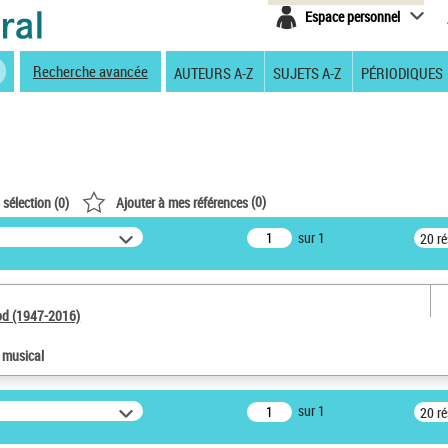
Espace personnel
Recherche avancée
AUTEURS A-Z
SUJETS A-Z
PÉRIODIQUES
(
0
)
 sélection (
0
)
Ajouter à mes références
sur 1
20 r
od (1947-2016)
e musical
sur 1
20 r