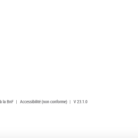
 à la BnF
|
Accessibilité (non conforme)
|
V 23.1.0