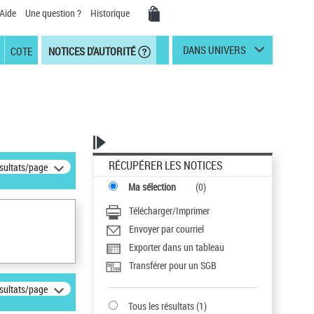
Aide
Une question ?
Historique
DANS UNIVERS
COTE
NOTICES D'AUTORITÉ
RÉCUPÉRER LES NOTICES
ésultats/page
Ma sélection
(
0
)
Télécharger/Imprimer
Envoyer par courriel
Exporter dans un tableau
Transférer pour un SGB
ésultats/page
Tous les résultats
(
1
)