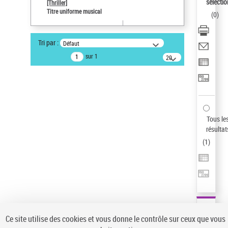
Sauvegarder votre recherche
sélectio
[Thriller]
Titre uniforme musical
(
0
)
AFFINER
Type de notice d'autorité
Tri par :
Défaut
Œuvre
(1)
sur 1
20
résultats/page
Titre uniforme musical
(1)
Statut de la notice d’autorité
Pays
Auteur d’œuvre
Tous le
résultat
(
1
)
Ce site utilise des cookies et vous donne le contrôle sur ceux que vous