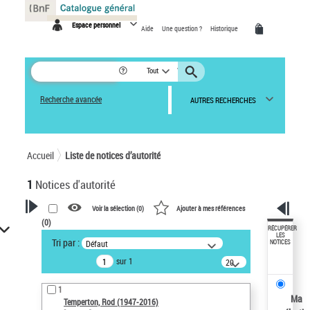
Panneau de gestion des cookies
Espace personnel
Aide
Une question ?
Historique
Tout
Recherche avancée
AUTRES RECHERCHES
Accueil
Liste de notices d’autorité
1
Notices d'autorité
Voir la sélection (
0
)
Ajouter à mes références
(
0
)
VOTRE RECHERCHE
RÉCUPÉRER
LES
Tri par :
Défaut
NOTICES
Recherche avancée dans les
sur 1
notices d’autorité
20
résultats/page
Œuvres liées à l'auteur :
1
Temperton, Rod (1947-2016)
Ma
Temperton, Rod (1947-2016)