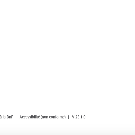
 à la BnF
|
Accessibilité (non conforme)
|
V 23.1.0