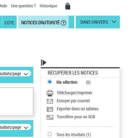
Aide
Une question ?
Historique
DANS UNIVERS
COTE
NOTICES D'AUTORITÉ
RÉCUPÉRER LES NOTICES
ésultats/page
Ma sélection
(
0
)
Télécharger/Imprimer
Envoyer par courriel
Exporter dans un tableau
Transférer pour un SGB
ésultats/page
Tous les résultats
(
1
)