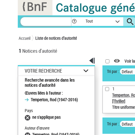
Panneau de gestion des cookies
Tout
Accueil
Liste de notices d’autorité
1
Notices d'autorité
Voir la
VOTRE RECHERCHE
Tri par :
Défaut
Recherche avancée dans les
notices d’autorité
1
Œuvres liées à l'auteur :
Temperton, R
Temperton, Rod (1947-2016)
[Thriller]
Titre uniform
Pays
ne s'applique pas
Tri par :
Défaut
Auteur d’œuvre
Temperton, Rod (1947-2016)