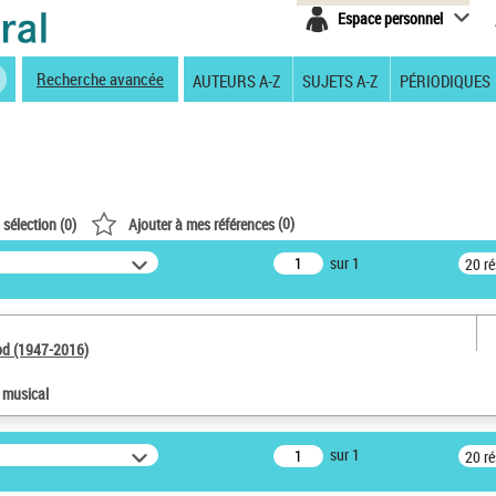
Espace personnel
Recherche avancée
AUTEURS A-Z
SUJETS A-Z
PÉRIODIQUES
(
0
)
 sélection (
0
)
Ajouter à mes références
sur 1
20 r
od (1947-2016)
e musical
sur 1
20 r