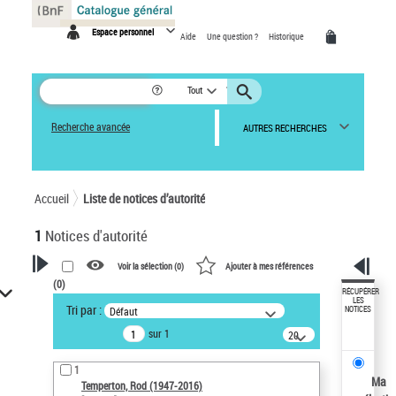
Panneau de gestion des cookies
Espace personnel
Aide
Une question ?
Historique
Tout
Recherche avancée
AUTRES RECHERCHES
Accueil
Liste de notices d’autorité
1
Notices d'autorité
Voir la sélection (
0
)
Ajouter à mes références
(
0
)
VOTRE RECHERCHE
RÉCUPÉRER
LES
Tri par :
Défaut
NOTICES
Recherche avancée dans les
sur 1
notices d’autorité
20
résultats/page
Œuvres liées à l'auteur :
1
Temperton, Rod (1947-2016)
Ma
Temperton, Rod (1947-2016)