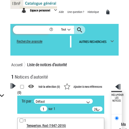
Panneau de gestion des cookies
Espace personnel
Aide
Une question ?
Historique
Tout
Recherche avancée
AUTRES RECHERCHES
Accueil
Liste de notices d’autorité
1
Notices d'autorité
Voir la sélection (
0
)
Ajouter à mes références
(
0
)
VOTRE RECHERCHE
RÉCUPÉRER
LES
Tri par :
Défaut
NOTICES
Recherche avancée dans les
sur 1
notices d’autorité
20
résultats/page
Œuvres liées à l'auteur :
1
Temperton, Rod (1947-2016)
Ma
Temperton, Rod (1947-2016)