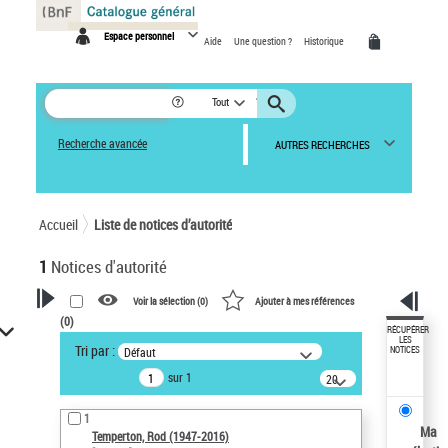
Panneau de gestion des cookies
Espace personnel
Aide
Une question ?
Historique
Tout
Recherche avancée
AUTRES RECHERCHES
Accueil
Liste de notices d’autorité
1
Notices d'autorité
Voir la sélection (
0
)
Ajouter à mes références
(
0
)
VOTRE RECHERCHE
RÉCUPÉRER
LES
Tri par :
Défaut
NOTICES
Recherche avancée dans les
sur 1
notices d’autorité
20
résultats/page
Œuvres liées à l'auteur :
1
Temperton, Rod (1947-2016)
Ma
Temperton, Rod (1947-2016)