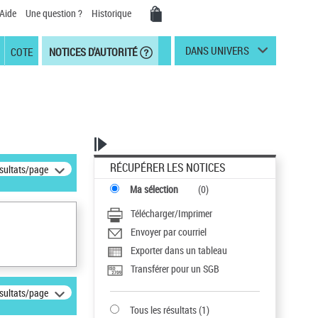
Aide
Une question ?
Historique
DANS UNIVERS
COTE
NOTICES D'AUTORITÉ
RÉCUPÉRER LES NOTICES
ésultats/page
Ma sélection
(
0
)
Télécharger/Imprimer
Envoyer par courriel
Exporter dans un tableau
Transférer pour un SGB
ésultats/page
Tous les résultats
(
1
)