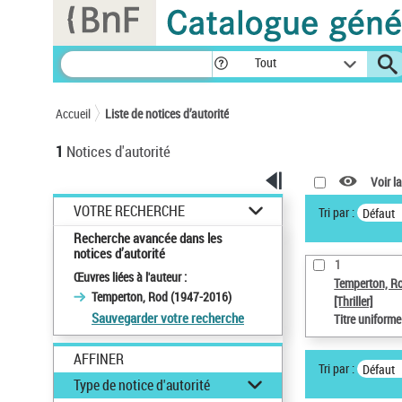
Panneau de gestion des cookies
Tout
Accueil
Liste de notices d’autorité
1
Notices d'autorité
Voir la
VOTRE RECHERCHE
Tri par :
Défaut
Recherche avancée dans les
notices d’autorité
1
Œuvres liées à l'auteur :
Temperton, R
Temperton, Rod (1947-2016)
[Thriller]
Sauvegarder votre recherche
Titre uniform
AFFINER
Tri par :
Défaut
Type de notice d'autorité