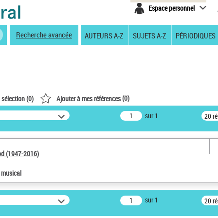
Espace personnel
Recherche avancée
AUTEURS A-Z
SUJETS A-Z
PÉRIODIQUES
(
0
)
 sélection (
0
)
Ajouter à mes références
sur 1
20 r
od (1947-2016)
e musical
sur 1
20 r