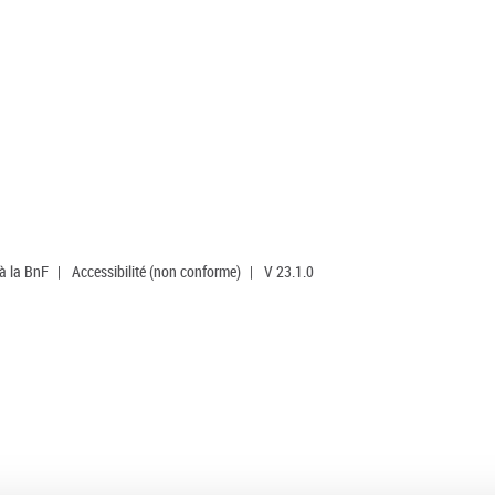
 à la BnF
|
Accessibilité (non conforme)
|
V 23.1.0