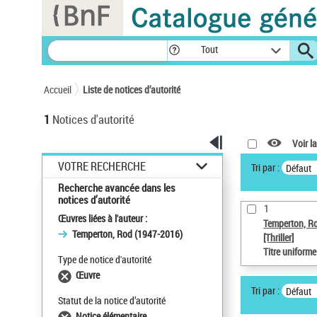
Panneau de gestion des cookies
Tout
Accueil
Liste de notices d’autorité
1
Notices d'autorité
Voir la
VOTRE RECHERCHE
Tri par :
Défaut
Recherche avancée dans les
notices d’autorité
1
Œuvres liées à l'auteur :
Temperton, R
Temperton, Rod (1947-2016)
[Thriller]
Titre uniform
Type de notice d'autorité
Œuvre
Tri par :
Défaut
Statut de la notice d’autorité
Notice élémentaire