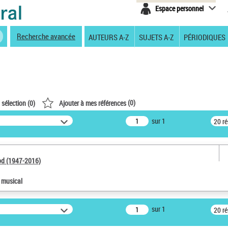
Espace personnel
Recherche avancée
AUTEURS A-Z
SUJETS A-Z
PÉRIODIQUES
(
0
)
 sélection (
0
)
Ajouter à mes références
sur 1
20 r
od (1947-2016)
e musical
sur 1
20 r