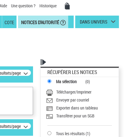
Aide
Une question ?
Historique
DANS UNIVERS
COTE
NOTICES D'AUTORITÉ
RÉCUPÉRER LES NOTICES
ésultats/page
Ma sélection
(
0
)
Télécharger/Imprimer
Envoyer par courriel
Exporter dans un tableau
Transférer pour un SGB
ésultats/page
Tous les résultats
(
1
)