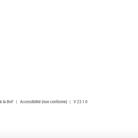
 à la BnF
|
Accessibilité (non conforme)
|
V 23.1.0