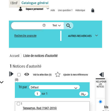
Panneau de gestion des cookies
Espace personnel
Aide
Une question ?
Historique
Tout
Recherche avancée
AUTRES RECHERCHES
Accueil
Liste de notices d’autorité
1
Notices d'autorité
Voir la sélection (
0
)
Ajouter à mes références
(
0
)
VOTRE RECHERCHE
RÉCUPÉRER
LES
Tri par :
Défaut
NOTICES
Recherche avancée dans les
sur 1
notices d’autorité
20
résultats/page
Œuvres liées à l'auteur :
1
Temperton, Rod (1947-2016)
Ma
Temperton, Rod (1947-2016)