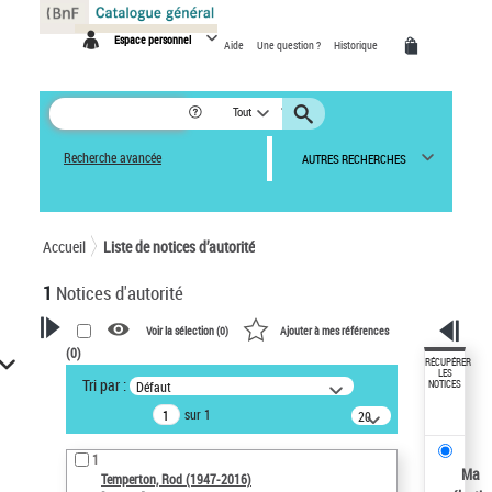
Panneau de gestion des cookies
Espace personnel
Aide
Une question ?
Historique
Tout
Recherche avancée
AUTRES RECHERCHES
Accueil
Liste de notices d’autorité
1
Notices d'autorité
Voir la sélection (
0
)
Ajouter à mes références
(
0
)
VOTRE RECHERCHE
RÉCUPÉRER
LES
Tri par :
Défaut
NOTICES
Recherche avancée dans les
sur 1
notices d’autorité
20
résultats/page
Œuvres liées à l'auteur :
1
Temperton, Rod (1947-2016)
Ma
Temperton, Rod (1947-2016)