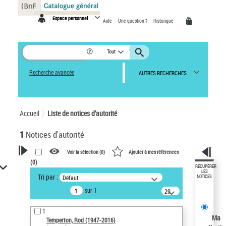
Panneau de gestion des cookies
Espace personnel
Aide
Une question ?
Historique
Tout
Recherche avancée
AUTRES RECHERCHES
Accueil
Liste de notices d’autorité
1
Notices d'autorité
Voir la sélection (
0
)
Ajouter à mes références
(
0
)
VOTRE RECHERCHE
RÉCUPÉRER
LES
Tri par :
Défaut
NOTICES
Recherche avancée dans les
sur 1
notices d’autorité
20
résultats/page
Œuvres liées à l'auteur :
1
Temperton, Rod (1947-2016)
Ma
Temperton, Rod (1947-2016)