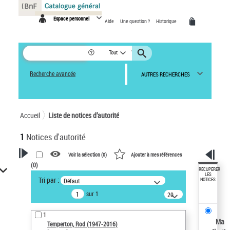
Panneau de gestion des cookies
Espace personnel
Aide
Une question ?
Historique
Tout
Recherche avancée
AUTRES RECHERCHES
Accueil
Liste de notices d’autorité
1
Notices d'autorité
Voir la sélection (
0
)
Ajouter à mes références
(
0
)
VOTRE RECHERCHE
RÉCUPÉRER
LES
Tri par :
Défaut
NOTICES
Recherche avancée dans les
sur 1
notices d’autorité
20
résultats/page
Œuvres liées à l'auteur :
1
Temperton, Rod (1947-2016)
Ma
Temperton, Rod (1947-2016)