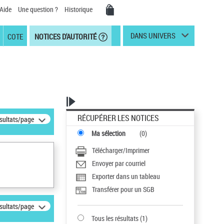
Aide
Une question ?
Historique
DANS UNIVERS
COTE
NOTICES D'AUTORITÉ
RÉCUPÉRER LES NOTICES
ésultats/page
Ma sélection
(
0
)
Télécharger/Imprimer
Envoyer par courriel
Exporter dans un tableau
Transférer pour un SGB
ésultats/page
Tous les résultats
(
1
)