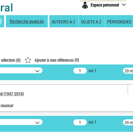
Espace personnel
Recherche avancée
AUTEURS A-Z
SUJETS A-Z
PÉRIODIQUES
(
0
)
 sélection (
0
)
Ajouter à mes références
sur 1
20 r
od (1947-2016)
e musical
sur 1
20 r