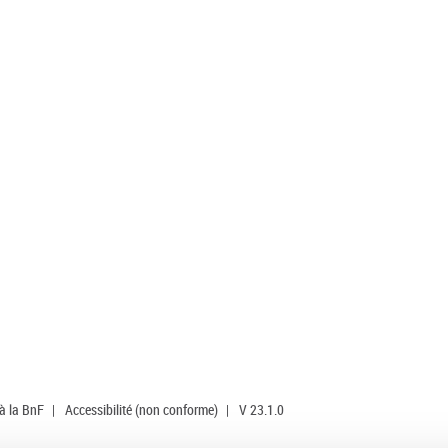
 à la BnF
|
Accessibilité (non conforme)
|
V 23.1.0