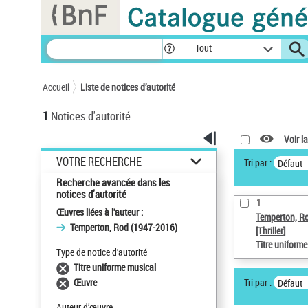
Panneau de gestion des cookies
Tout
Accueil
Liste de notices d’autorité
1
Notices d'autorité
Voir la
VOTRE RECHERCHE
Tri par :
Défaut
Recherche avancée dans les
notices d’autorité
1
Œuvres liées à l'auteur :
Temperton, R
Temperton, Rod (1947-2016)
[Thriller]
Titre uniform
Type de notice d'autorité
Titre uniforme musical
Tri par :
Œuvre
Défaut
Auteur d’œuvre