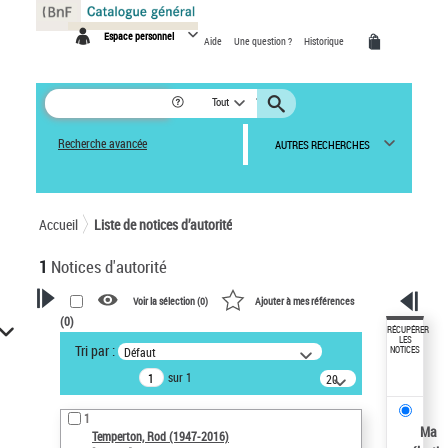
Panneau de gestion des cookies
Espace personnel
Aide
Une question ?
Historique
Tout
Recherche avancée
AUTRES RECHERCHES
Accueil
Liste de notices d’autorité
1
Notices d'autorité
Voir la sélection (
0
)
Ajouter à mes références
(
0
)
VOTRE RECHERCHE
RÉCUPÉRER
LES
Tri par :
Défaut
NOTICES
Recherche avancée dans les
sur 1
notices d’autorité
20
résultats/page
Œuvres liées à l'auteur :
1
Temperton, Rod (1947-2016)
Ma
Temperton, Rod (1947-2016)