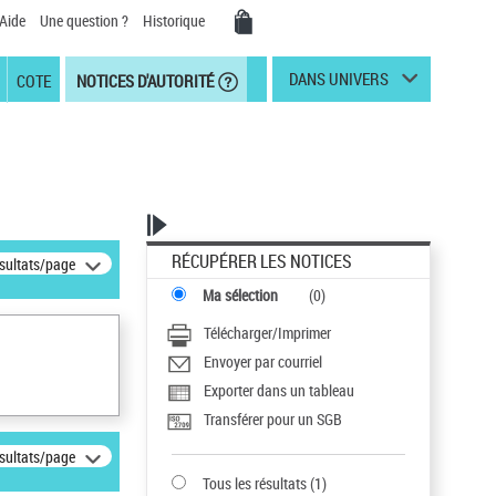
Aide
Une question ?
Historique
DANS UNIVERS
COTE
NOTICES D'AUTORITÉ
RÉCUPÉRER LES NOTICES
ésultats/page
Ma sélection
(
0
)
Télécharger/Imprimer
Envoyer par courriel
Exporter dans un tableau
Transférer pour un SGB
ésultats/page
Tous les résultats
(
1
)