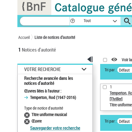
Panneau de gestion des cookies
Tout
Accueil
Liste de notices d’autorité
1
Notices d'autorité
Voir la
VOTRE RECHERCHE
Tri par :
Défaut
Recherche avancée dans les
notices d’autorité
1
Œuvres liées à l'auteur :
Temperton, R
Temperton, Rod (1947-2016)
[Thriller]
Titre uniform
Type de notice d'autorité
Titre uniforme musical
Tri par :
Œuvre
Défaut
Sauvegarder votre recherche