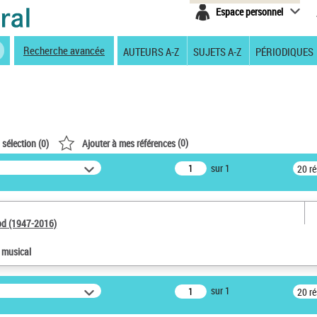
Espace personnel
Recherche avancée
AUTEURS A-Z
SUJETS A-Z
PÉRIODIQUES
(
0
)
 sélection (
0
)
Ajouter à mes références
sur 1
20 r
od (1947-2016)
e musical
sur 1
20 r