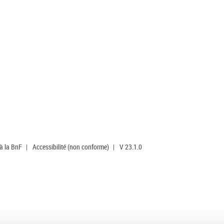
 à la BnF
|
Accessibilité (non conforme)
|
V 23.1.0