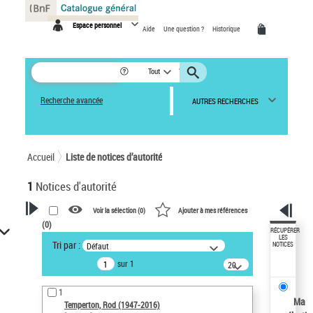
Panneau de gestion des cookies
Espace personnel
Aide
Une question ?
Historique
Tout
Recherche avancée
AUTRES RECHERCHES
Accueil
Liste de notices d’autorité
1
Notices d'autorité
Voir la sélection (
0
)
Ajouter à mes références
(
0
)
VOTRE RECHERCHE
RÉCUPÉRER
LES
Tri par :
Défaut
NOTICES
Recherche avancée dans les
sur 1
notices d’autorité
20
résultats/page
Œuvres liées à l'auteur :
1
Temperton, Rod (1947-2016)
Ma
Temperton, Rod (1947-2016)