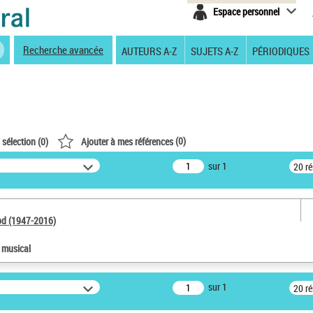
Espace personnel
Recherche avancée
AUTEURS A-Z
SUJETS A-Z
PÉRIODIQUES
(
0
)
 sélection (
0
)
Ajouter à mes références
sur 1
20 r
od (1947-2016)
e musical
sur 1
20 r