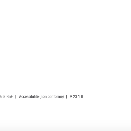
 à la BnF
|
Accessibilité (non conforme)
|
V 23.1.0