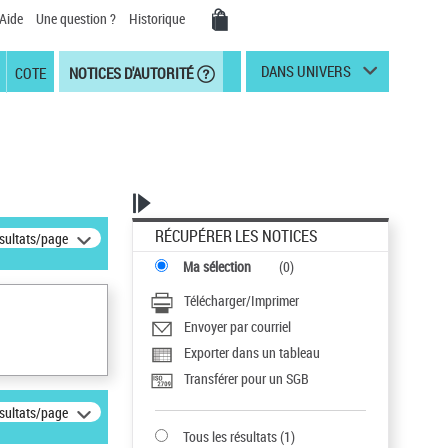
Aide
Une question ?
Historique
DANS UNIVERS
COTE
NOTICES D'AUTORITÉ
RÉCUPÉRER LES NOTICES
ésultats/page
Ma sélection
(
0
)
Télécharger/Imprimer
Envoyer par courriel
Exporter dans un tableau
Transférer pour un SGB
ésultats/page
Tous les résultats
(
1
)