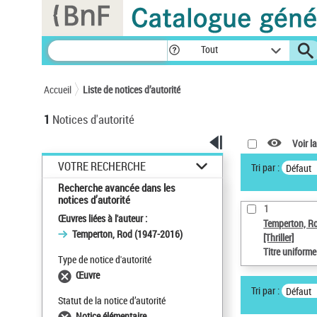
Panneau de gestion des cookies
Tout
Accueil
Liste de notices d’autorité
1
Notices d'autorité
Voir la
VOTRE RECHERCHE
Tri par :
Défaut
Recherche avancée dans les
notices d’autorité
1
Œuvres liées à l'auteur :
Temperton, R
Temperton, Rod (1947-2016)
[Thriller]
Titre uniform
Type de notice d'autorité
Œuvre
Tri par :
Défaut
Statut de la notice d’autorité
Notice élémentaire