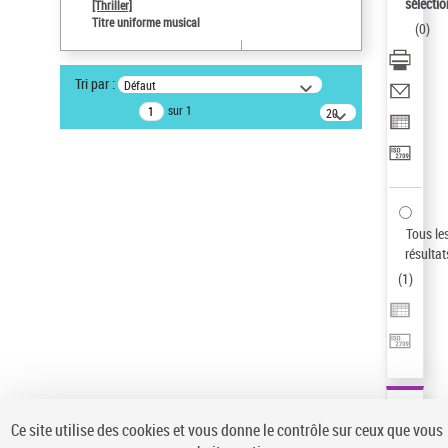
sélectio
[Thriller]
Auteur d’œuvre
Titre uniforme musical
(
0
)
Temperton, Rod (1947-2016)
Sauvegarder votre recherche
Tri par :
Défaut
AFFINER
sur 1
20
résultats/page
Type de notice d'autorité
Œuvre
(1)
Titre uniforme musical
(1)
Statut de la notice d’autorité
Tous le
résultat
Pays
(
1
)
Auteur d’œuvre
Ce site utilise des cookies et vous donne le contrôle sur ceux que vous