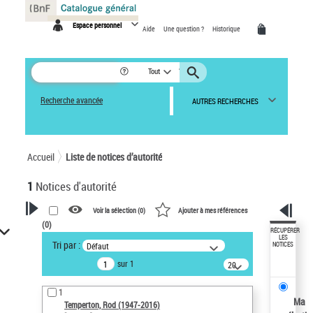
Panneau de gestion des cookies
Espace personnel
Aide
Une question ?
Historique
Tout
Recherche avancée
AUTRES RECHERCHES
Accueil
Liste de notices d’autorité
1
Notices d'autorité
Voir la sélection (
0
)
Ajouter à mes références
(
0
)
VOTRE RECHERCHE
RÉCUPÉRER
LES
Tri par :
Défaut
NOTICES
Recherche avancée dans les
sur 1
notices d’autorité
20
résultats/page
Œuvres liées à l'auteur :
1
Temperton, Rod (1947-2016)
Ma
Temperton, Rod (1947-2016)