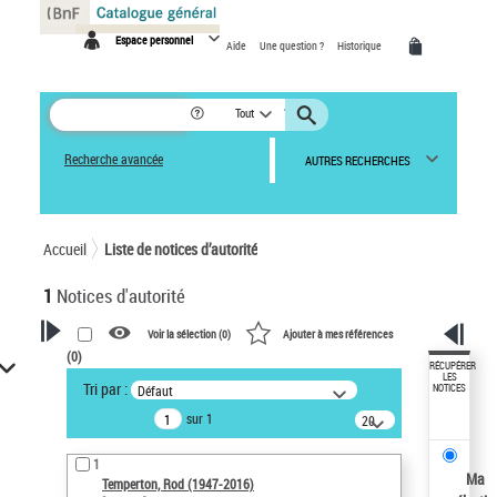
Panneau de gestion des cookies
Espace personnel
Aide
Une question ?
Historique
Tout
Recherche avancée
AUTRES RECHERCHES
Accueil
Liste de notices d’autorité
1
Notices d'autorité
Voir la sélection (
0
)
Ajouter à mes références
(
0
)
VOTRE RECHERCHE
RÉCUPÉRER
LES
Tri par :
Défaut
NOTICES
Recherche avancée dans les
sur 1
notices d’autorité
20
résultats/page
Œuvres liées à l'auteur :
1
Temperton, Rod (1947-2016)
Ma
Temperton, Rod (1947-2016)