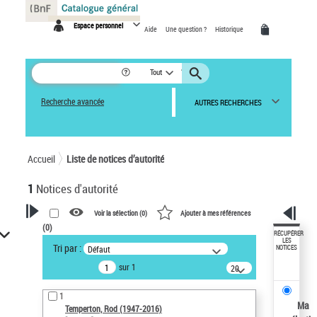
Panneau de gestion des cookies
Espace personnel
Aide
Une question ?
Historique
Tout
Recherche avancée
AUTRES RECHERCHES
Accueil
Liste de notices d’autorité
1
Notices d'autorité
Voir la sélection (
0
)
Ajouter à mes références
(
0
)
VOTRE RECHERCHE
RÉCUPÉRER
LES
Tri par :
Défaut
NOTICES
Recherche avancée dans les
sur 1
notices d’autorité
20
résultats/page
Œuvres liées à l'auteur :
1
Temperton, Rod (1947-2016)
Ma
Temperton, Rod (1947-2016)