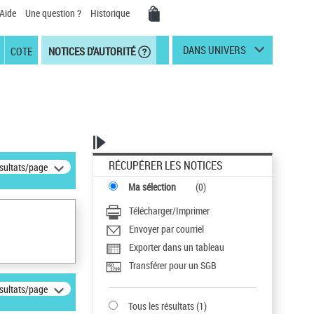
Aide
Une question ?
Historique
DANS UNIVERS
COTE
NOTICES D'AUTORITÉ
RÉCUPÉRER LES NOTICES
ésultats/page
Ma sélection
(
0
)
Télécharger/Imprimer
Envoyer par courriel
Exporter dans un tableau
Transférer pour un SGB
ésultats/page
Tous les résultats
(
1
)