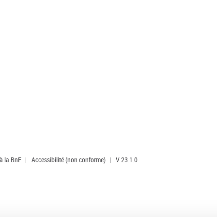
 à la BnF
|
Accessibilité (non conforme)
|
V 23.1.0