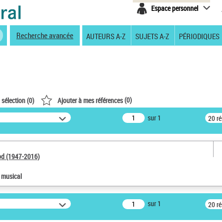
Espace personnel
Recherche avancée
AUTEURS A-Z
SUJETS A-Z
PÉRIODIQUES
(
0
)
 sélection (
0
)
Ajouter à mes références
sur 1
20 r
od (1947-2016)
e musical
sur 1
20 r