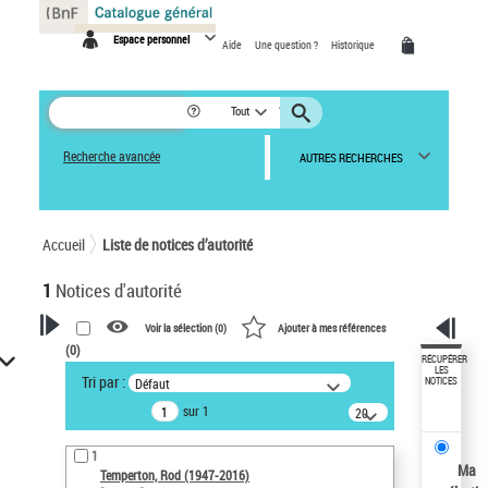
Panneau de gestion des cookies
Espace personnel
Aide
Une question ?
Historique
Tout
Recherche avancée
AUTRES RECHERCHES
Accueil
Liste de notices d’autorité
1
Notices d'autorité
Voir la sélection (
0
)
Ajouter à mes références
(
0
)
VOTRE RECHERCHE
RÉCUPÉRER
LES
Tri par :
Défaut
NOTICES
Recherche avancée dans les
sur 1
notices d’autorité
20
résultats/page
Œuvres liées à l'auteur :
1
Temperton, Rod (1947-2016)
Ma
Temperton, Rod (1947-2016)