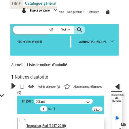
Panneau de gestion des cookies
Espace personnel
Aide
Une question ?
Historique
Tout
Recherche avancée
AUTRES RECHERCHES
Accueil
Liste de notices d’autorité
1
Notices d'autorité
Voir la sélection (
0
)
Ajouter à mes références
(
0
)
VOTRE RECHERCHE
RÉCUPÉRER
LES
Tri par :
Défaut
NOTICES
Recherche avancée dans les
sur 1
notices d’autorité
20
résultats/page
Œuvres liées à l'auteur :
1
Temperton, Rod (1947-2016)
Ma
Temperton, Rod (1947-2016)