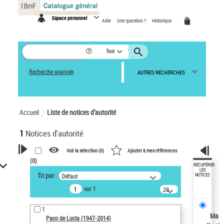
Panneau de gestion des cookies
Espace personnel
Aide
Une question ?
Historique
Tout
Recherche avancée
AUTRES RECHERCHES
Accueil
Liste de notices d’autorité
1
Notices d'autorité
Voir la sélection (
0
)
Ajouter à mes références
(
0
)
VOTRE RECHERCHE
RÉCUPÉRER
LES
Tri par :
Défaut
NOTICES
Recherche avancée dans les
sur 1
notices d’autorité
20
résultats/page
Œuvres liées à l'auteur :
1
Paco de Lucía (1947-2014)
Ma
Paco de Lucía (1947-2014)