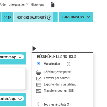
Aide
Une question ?
Historique
DANS UNIVERS
COTE
NOTICES D'AUTORITÉ
RÉCUPÉRER LES NOTICES
ésultats/page
Ma sélection
(
0
)
Télécharger/Imprimer
Envoyer par courriel
Exporter dans un tableau
Transférer pour un SGB
ésultats/page
Tous les résultats
(
1
)