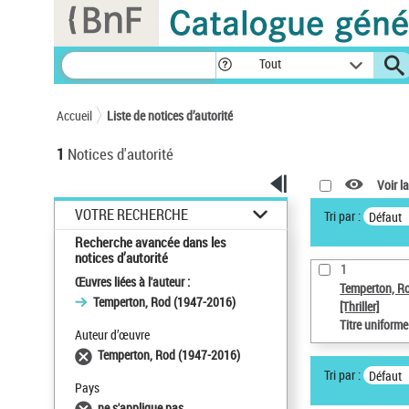
Panneau de gestion des cookies
Tout
Accueil
Liste de notices d’autorité
1
Notices d'autorité
Voir la
VOTRE RECHERCHE
Tri par :
Défaut
Recherche avancée dans les
notices d’autorité
1
Œuvres liées à l'auteur :
Temperton, R
Temperton, Rod (1947-2016)
[Thriller]
Titre uniform
Auteur d’œuvre
Temperton, Rod (1947-2016)
Tri par :
Défaut
Pays
ne s'applique pas