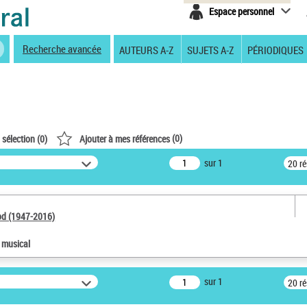
Espace personnel
Recherche avancée
AUTEURS A-Z
SUJETS A-Z
PÉRIODIQUES
(
0
)
 sélection (
0
)
Ajouter à mes références
sur 1
20 r
od (1947-2016)
e musical
sur 1
20 r