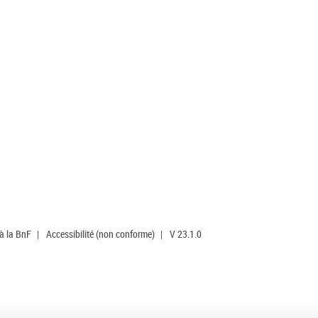
 à la BnF
|
Accessibilité (non conforme)
|
V 23.1.0