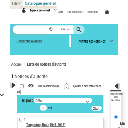
Panneau de gestion des cookies
Espace personnel
Aide
Une question ?
Historique
Tout
Recherche avancée
AUTRES RECHERCHES
Accueil
Liste de notices d’autorité
1
Notices d'autorité
Voir la sélection (
0
)
Ajouter à mes références
(
0
)
VOTRE RECHERCHE
RÉCUPÉRER
LES
Tri par :
Défaut
NOTICES
Recherche avancée dans les
sur 1
notices d’autorité
20
résultats/page
Œuvres liées à l'auteur :
1
Temperton, Rod (1947-2016)
Ma
Temperton, Rod (1947-2016)