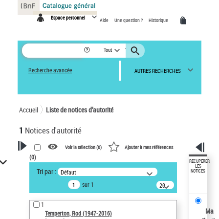
Panneau de gestion des cookies
Espace personnel
Aide
Une question ?
Historique
Tout
Recherche avancée
AUTRES RECHERCHES
Accueil
Liste de notices d’autorité
1
Notices d'autorité
Voir la sélection (
0
)
Ajouter à mes références
(
0
)
VOTRE RECHERCHE
RÉCUPÉRER
LES
Tri par :
Défaut
NOTICES
Recherche avancée dans les
sur 1
notices d’autorité
20
résultats/page
Œuvres liées à l'auteur :
1
Temperton, Rod (1947-2016)
Ma
Temperton, Rod (1947-2016)