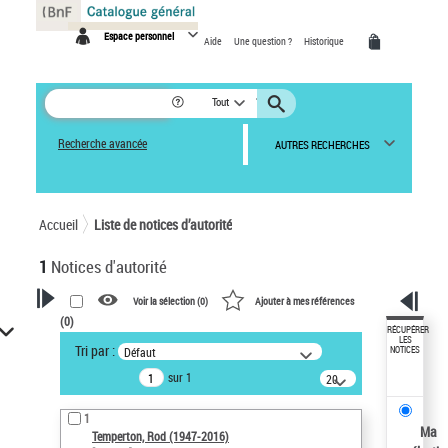
Panneau de gestion des cookies
Espace personnel
Aide
Une question ?
Historique
Tout
Recherche avancée
AUTRES RECHERCHES
Accueil
Liste de notices d’autorité
1
Notices d'autorité
Voir la sélection (
0
)
Ajouter à mes références
(
0
)
VOTRE RECHERCHE
RÉCUPÉRER
LES
Tri par :
Défaut
NOTICES
Recherche avancée dans les
sur 1
notices d’autorité
20
résultats/page
Œuvres liées à l'auteur :
1
Temperton, Rod (1947-2016)
Ma
Temperton, Rod (1947-2016)