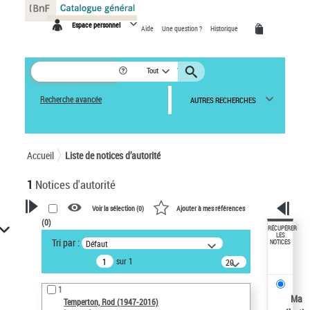
Panneau de gestion des cookies
Espace personnel
Aide
Une question ?
Historique
Tout
Recherche avancée
AUTRES RECHERCHES
Accueil
Liste de notices d’autorité
1
Notices d'autorité
Voir la sélection (
0
)
Ajouter à mes références
(
0
)
VOTRE RECHERCHE
RÉCUPÉRER
LES
Tri par :
Défaut
NOTICES
Recherche avancée dans les
sur 1
notices d’autorité
20
résultats/page
Œuvres liées à l'auteur :
1
Temperton, Rod (1947-2016)
Ma
Temperton, Rod (1947-2016)