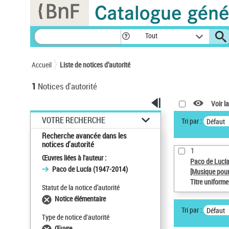
Panneau de gestion des cookies
Tout
Accueil
Liste de notices d’autorité
1
Notices d'autorité
Voir la
VOTRE RECHERCHE
Tri par :
Défaut
Recherche avancée dans les
notices d’autorité
1
Œuvres liées à l'auteur :
Paco de Lucí
Paco de Lucía (1947-2014)
[Musique pour
Titre uniform
Statut de la notice d’autorité
Notice élémentaire
Tri par :
Défaut
Type de notice d'autorité
Œuvre