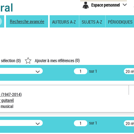
Espace personnel
Recherche avancée
AUTEURS A-Z
SUJETS A-Z
PÉRIODIQUES
(
0
)
 sélection (
0
)
Ajouter à mes références
sur 1
20 r
a (1947-2014)
 guitare]
e musical
sur 1
20 r