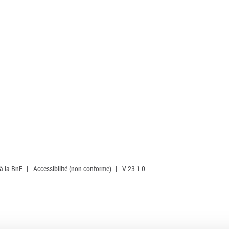
 à la BnF
|
Accessibilité (non conforme)
|
V 23.1.0