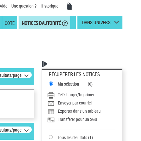
Aide
Une question ?
Historique
DANS UNIVERS
COTE
NOTICES D'AUTORITÉ
RÉCUPÉRER LES NOTICES
ésultats/page
Ma sélection
(
0
)
Télécharger/Imprimer
Envoyer par courriel
Exporter dans un tableau
Transférer pour un SGB
ésultats/page
Tous les résultats
(
1
)