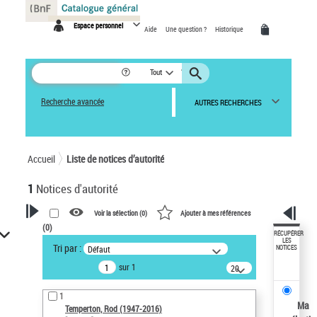
Panneau de gestion des cookies
Espace personnel
Aide
Une question ?
Historique
Tout
Recherche avancée
AUTRES RECHERCHES
Accueil
Liste de notices d’autorité
1
Notices d'autorité
Voir la sélection (
0
)
Ajouter à mes références
(
0
)
VOTRE RECHERCHE
RÉCUPÉRER
LES
Tri par :
Défaut
NOTICES
Recherche avancée dans les
sur 1
notices d’autorité
20
résultats/page
Œuvres liées à l'auteur :
1
Temperton, Rod (1947-2016)
Ma
Temperton, Rod (1947-2016)