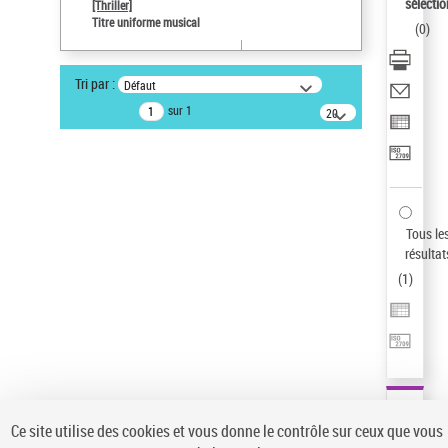
sélectio
[Thriller]
Pays
Titre uniforme musical
(
0
)
ne s'applique pas
Auteur d’œuvre
Tri par :
Défaut
Temperton, Rod (1947-2016)
sur 1
20
résultats/page
Statut de la notice d’autorité
Notice élémentaire
Type de notice d'autorité
Œuvre
Sauvegarder votre recherche
Tous le
résultat
AFFINER
(
1
)
Type de notice d'autorité
Œuvre
(1)
Titre uniforme musical
(1)
Statut de la notice d’autorité
Ce site utilise des cookies et vous donne le contrôle sur ceux que vous
Pays