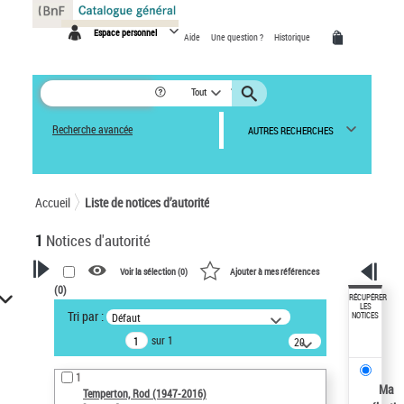
Panneau de gestion des cookies
Espace personnel
Aide
Une question ?
Historique
Tout
Recherche avancée
AUTRES RECHERCHES
Accueil
Liste de notices d’autorité
1
Notices d'autorité
Voir la sélection (
0
)
Ajouter à mes références
(
0
)
VOTRE RECHERCHE
RÉCUPÉRER
LES
Tri par :
Défaut
NOTICES
Recherche avancée dans les
sur 1
notices d’autorité
20
résultats/page
Œuvres liées à l'auteur :
1
Temperton, Rod (1947-2016)
Ma
Temperton, Rod (1947-2016)