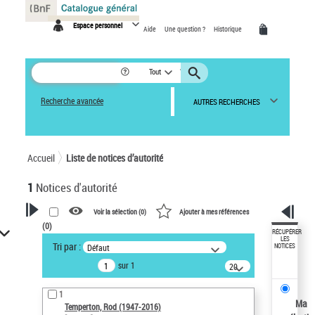
Panneau de gestion des cookies
Espace personnel
Aide
Une question ?
Historique
Tout
Recherche avancée
AUTRES RECHERCHES
Accueil
Liste de notices d’autorité
1
Notices d'autorité
Voir la sélection (
0
)
Ajouter à mes références
(
0
)
VOTRE RECHERCHE
RÉCUPÉRER
LES
Tri par :
Défaut
NOTICES
Recherche avancée dans les
sur 1
notices d’autorité
20
résultats/page
Œuvres liées à l'auteur :
1
Temperton, Rod (1947-2016)
Ma
Temperton, Rod (1947-2016)