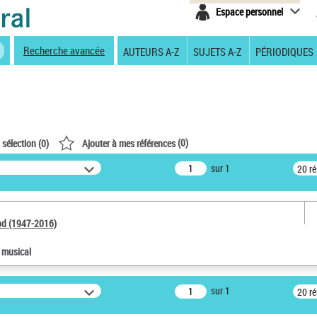
Espace personnel
Recherche avancée
AUTEURS A-Z
SUJETS A-Z
PÉRIODIQUES
(
0
)
 sélection (
0
)
Ajouter à mes références
sur 1
20 r
od (1947-2016)
e musical
sur 1
20 r