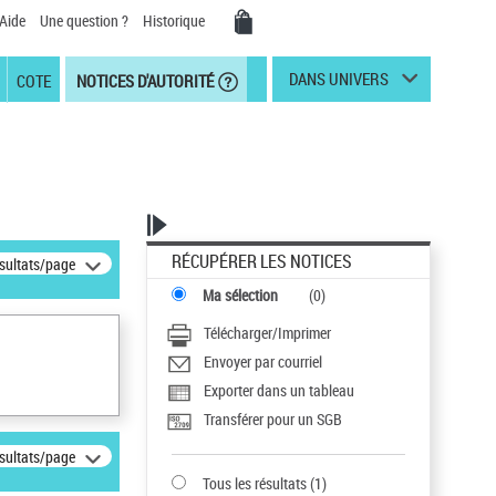
Aide
Une question ?
Historique
DANS UNIVERS
COTE
NOTICES D'AUTORITÉ
RÉCUPÉRER LES NOTICES
ésultats/page
Ma sélection
(
0
)
Télécharger/Imprimer
Envoyer par courriel
Exporter dans un tableau
Transférer pour un SGB
ésultats/page
Tous les résultats
(
1
)