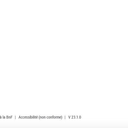
 à la BnF
|
Accessibilité (non conforme)
|
V 23.1.0